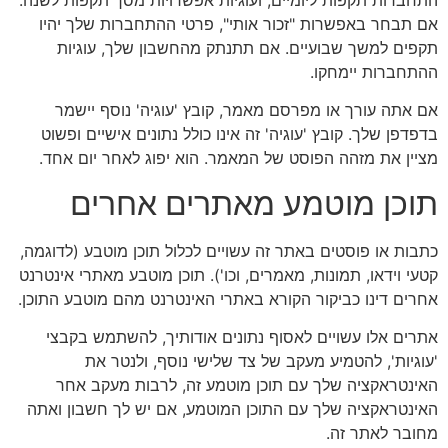
התחברות תקפות ליומיים, ועוגיות אפשרויות מסך תקפות לשנה.
אם תבחר באפשרות "זכור אותי", פרטי ההתחברות שלך יהיו
תקפים למשך שבועיים. אם תתנתק מהחשבון שלך, עוגיות
ההתחברות יימחקו.
אם אתה עורך או מפרסם מאמר, קובץ 'עוגיה' נוסף יישמר
בדפדפן שלך. קובץ 'עוגיה' זה אינו כולל נתונים אישיים ופשוט
מציין את מזהה הפוסט של המאמר. הוא יפוג לאחר יום אחד.
תוכן מוטמע מאתרים אחרים
כתבות או פוסטים באתר זה עשויים לכלול תוכן מוטבע (לדוגמה,
קטעי וידאו, תמונות, מאמרים, וכו'). תוכן מוטבע מאתרי אינטרנט
אחרים דינו כביקור הקורא באתרי האינטרנט מהם מוטבע התוכן.
אתרים אלו עשויים לאסוף נתונים אודותיך, להשתמש בקבצי
'עוגיות', להטמיע מעקב של צד שלישי נוסף, ולנטר את
האינטראקציה שלך עם תוכן מוטמע זה, לרבות מעקב אחר
האינטראקציה שלך עם התוכן המוטמע, אם יש לך חשבון ואתה
מחובר לאתר זה.