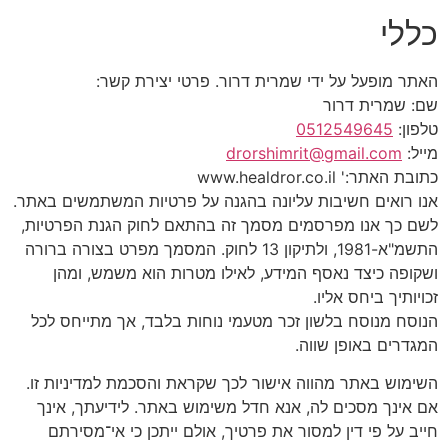
כללי
האתר מופעל על ידי שמרית דרור. פרטי יצירת קשר:
שם: שמרית דרור
טלפון:
0512549645
מייל:
drorshimrit@gmail.com
כתובת האתר:' www.healdror.co.il
אנו רואים חשיבות עליונה בהגנה על פרטיות המשתמשים באתר.
לשם כך אנו מפרסמים מסמך זה בהתאם לחוק הגנת הפרטיות,
התשמ"א-1981, ולתיקון 13 לחוק. המסמך מפרט בצורה ברורה
ושקופה כיצד נאסף המידע, לאילו מטרות הוא משמש, ומהן
זכויותיך ביחס אליו.
הנוסח מנוסח בלשון זכר מטעמי נוחות בלבד, אך מתייחס לכל
המגדרים באופן שווה.
השימוש באתר מהווה אישור לכך שקראת והסכמת למדיניות זו.
אם אינך מסכים לה, אנא חדל משימוש באתר. לידיעתך, אינך
חייב על פי דין למסור את פרטיך, אולם ייתכן כי אי־מסירתם