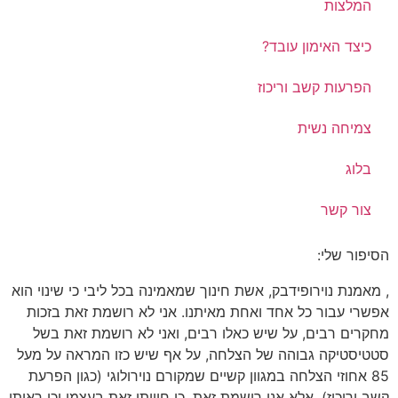
המלצות
כיצד האימון עובד?
הפרעות קשב וריכוז
צמיחה נשית
בלוג
צור קשר
הסיפור שלי:
, מאמנת נוירופידבק, אשת חינוך שמאמינה בכל ליבי כי שינוי הוא
אפשרי עבור כל אחד ואחת מאיתנו. אני לא רושמת זאת בזכות
מחקרים רבים, על שיש כאלו רבים, ואני לא רושמת זאת בשל
סטטיסטיקה גבוהה של הצלחה, על אף שיש כזו המראה על מעל
85 אחוזי הצלחה במגוון קשיים שמקורם נוירולוגי (כגון הפרעת
קשב וריכוז), אלא אני רושמת זאת, כי חוויתי זאת בעצמי וכי ראיתי