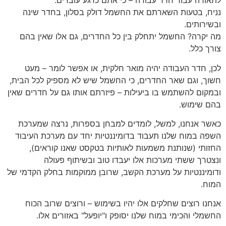
לתאורה עבור חדר עבודה – כי אתם כרגע עובדים.
נניח, בטעות השארתם את החשמל דולק בסלון, בחדר שינה
ובשירותים.
מה יקרה? החשמל יתחלק בין כל החדרים, גם אלו שאין בהם
צורך כלל.
לכן, חדר העבודה יהיה מואר חלקית, או אפשר לומר – מעט
חשוך, וגם שאר החדרים, כי החשמל שיש לא מספיק לכל הבית,
ובמקום להשתמש בו ביעילות – פיזרתם אותו גם על חדרים שאין
בהם שימוש.
כאשר אנחנו, למשל, לומדים למבחן בספרות, נרצה שמערכת
השפה במוח שלנו תעבוד בדומיננטיות יחד עם מערכת העיבוד
החזותי (שנותנת משמעות לאותיות בטקסט שאנו קוראים),
ונצטרך ששתי מערכות אלו יעבדו טוב ובשיתוף פעולה
ודומיננטיות על מערכת הקשב, שרובן ממוקמות בחלק הקדמי של
המוח.
אנחנו רוצים שחלקים אלו יהיו בשימוש – ורוצים שרוב הכוח
החשמלי והכימי במוח שלנו יסופק ו"יופעל" באזורים אלו.