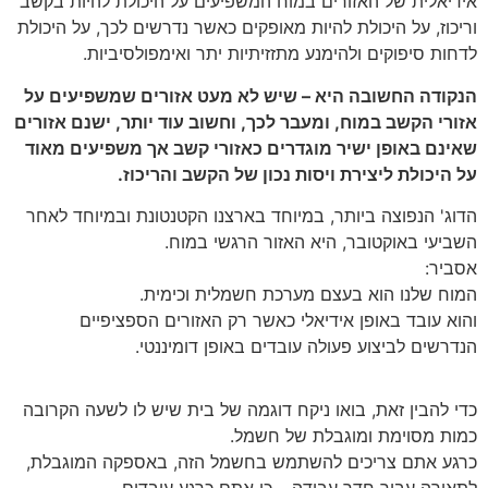
אידיאלית של האזורים במוח המשפיעים על היכולת להיות בקשב
וריכוז, על היכולת להיות מאופקים כאשר נדרשים לכך, על היכולת
לדחות סיפוקים ולהימנע מתזזיתיות יתר ואימפולסיביות.
הנקודה החשובה היא – שיש לא מעט אזורים שמשפיעים על
אזורי הקשב במוח, ומעבר לכך, וחשוב עוד יותר, ישנם אזורים
שאינם באופן ישיר מוגדרים כאזורי קשב אך משפיעים מאוד
על היכולת ליצירת ויסות נכון של הקשב והריכוז.
הדוג' הנפוצה ביותר, במיוחד בארצנו הקטנטונת ובמיוחד לאחר
השביעי באוקטובר, היא האזור הרגשי במוח.
אסביר:
המוח שלנו הוא בעצם מערכת חשמלית וכימית.
והוא עובד באופן אידיאלי כאשר רק האזורים הספציפיים
הנדרשים לביצוע פעולה עובדים באופן דומיננטי.
כדי להבין זאת, בואו ניקח דוגמה של בית שיש לו לשעה הקרובה
כמות מסוימת ומוגבלת של חשמל.
כרגע אתם צריכים להשתמש בחשמל הזה, באספקה המוגבלת,