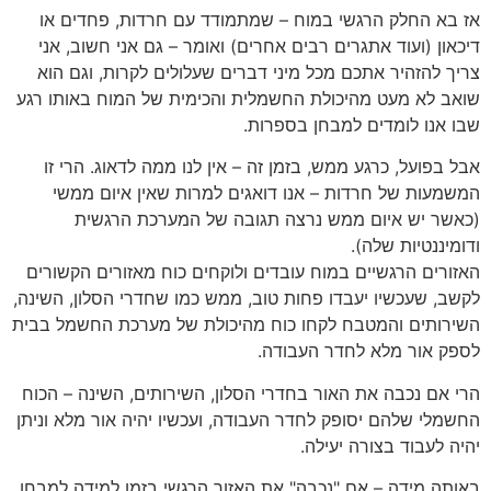
אז בא החלק הרגשי במוח – שמתמודד עם חרדות, פחדים או
דיכאון (ועוד אתגרים רבים אחרים) ואומר – גם אני חשוב, אני
צריך להזהיר אתכם מכל מיני דברים שעלולים לקרות, וגם הוא
שואב לא מעט מהיכולת החשמלית והכימית של המוח באותו רגע
שבו אנו לומדים למבחן בספרות.
אבל בפועל, כרגע ממש, בזמן זה – אין לנו ממה לדאוג. הרי זו
המשמעות של חרדות – אנו דואגים למרות שאין איום ממשי
(כאשר יש איום ממש נרצה תגובה של המערכת הרגשית
ודומיננטיות שלה).
האזורים הרגשיים במוח עובדים ולוקחים כוח מאזורים הקשורים
לקשב, שעכשיו יעבדו פחות טוב, ממש כמו שחדרי הסלון, השינה,
השירותים והמטבח לקחו כוח מהיכולת של מערכת החשמל בבית
לספק אור מלא לחדר העבודה.
הרי אם נכבה את האור בחדרי הסלון, השירותים, השינה – הכוח
החשמלי שלהם יסופק לחדר העבודה, ועכשיו יהיה אור מלא וניתן
יהיה לעבוד בצורה יעילה.
באותה מידה – אם "נכבה" את האזור הרגשי בזמן למידה למבחן