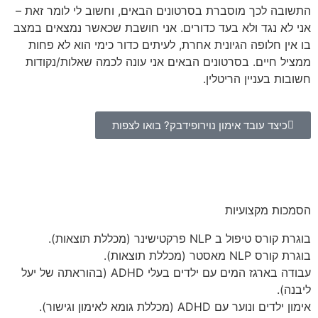
התשובה לכך מוסברת בסרטונים הבאים, וחשוב לי לומר זאת –
אני לא נגד ולא בעד כדורים. אני חושבת שכאשר נמצאים במצב
בו אין חלופה הגיונית אחרת, לעיתים כדור כימי הוא לא פחות
ממציל חיים. בסרטונים הבאים אני עונה לכמה שאלות/נקודות
חשובות בעניין הריטלין.
כיצד עובד אימון נוירופידבק? בואו לצפות
הסמכות מקצועיות
בוגרת קורס טיפול ב NLP פרקטישינר (מכללת תוצאות).
בוגרת קורס NLP מאסטר (מכללת תוצאות).
עבודה בארגז המים עם ילדים בעלי ADHD (בהוראתה של יעל
ליבנה).
אימון ילדים ונוער עם ADHD (מכללת גומא לאימון וגישור).