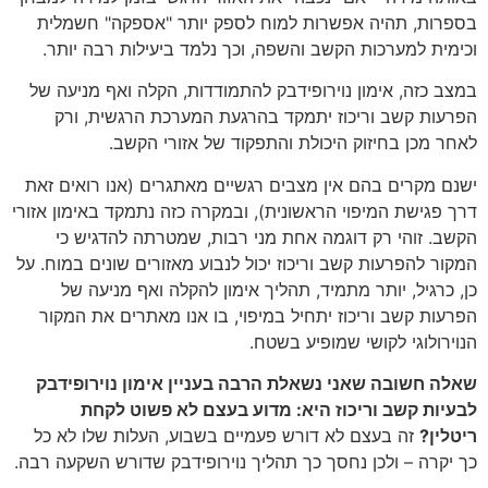
בספרות, תהיה אפשרות למוח לספק יותר "אספקה" חשמלית
וכימית למערכות הקשב והשפה, וכך נלמד ביעילות רבה יותר.
במצב כזה, אימון נוירופידבק להתמודדות, הקלה ואף מניעה של
הפרעות קשב וריכוז יתמקד בהרגעת המערכת הרגשית, ורק
לאחר מכן בחיזוק היכולת והתפקוד של אזורי הקשב.
ישנם מקרים בהם אין מצבים רגשיים מאתגרים (אנו רואים זאת
דרך פגישת המיפוי הראשונית), ובמקרה כזה נתמקד באימון אזורי
הקשב. זוהי רק דוגמה אחת מני רבות, שמטרתה להדגיש כי
המקור להפרעות קשב וריכוז יכול לנבוע מאזורים שונים במוח. על
כן, כרגיל, יותר מתמיד, תהליך אימון להקלה ואף מניעה של
הפרעות קשב וריכוז יתחיל במיפוי, בו אנו מאתרים את המקור
הנוירולוגי לקושי שמופיע בשטח.
שאלה חשובה שאני נשאלת הרבה בעניין אימון נוירופידבק
לבעיות קשב וריכוז היא: מדוע בעצם לא פשוט לקחת
ריטלין?
זה בעצם לא דורש פעמיים בשבוע, העלות שלו לא כל
כך יקרה – ולכן נחסך כך תהליך נוירופידבק שדורש השקעה רבה.