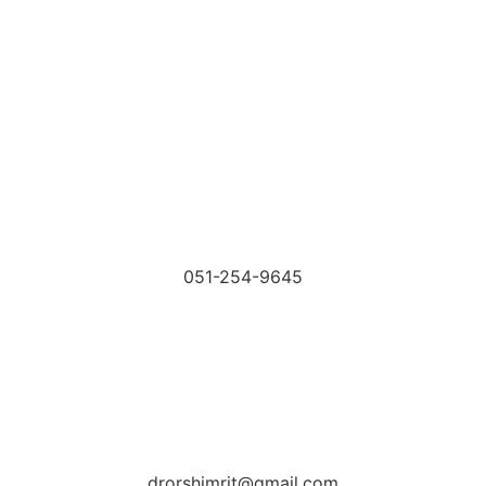
051-254-9645
drorshimrit@gmail.com​